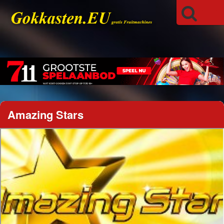
Amazing Stars