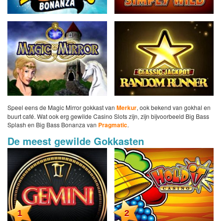
Speel eens de Magic Mirror gokkast van
Merkur
, ook bekend van gokhal en
buurt café. Wat ook erg gewilde Casino Slots zijn, zijn bijvoorbeeld Big Bass
Splash en Big Bass Bonanza van
Pragmatic
.
De meest gewilde Gokkasten
1
2