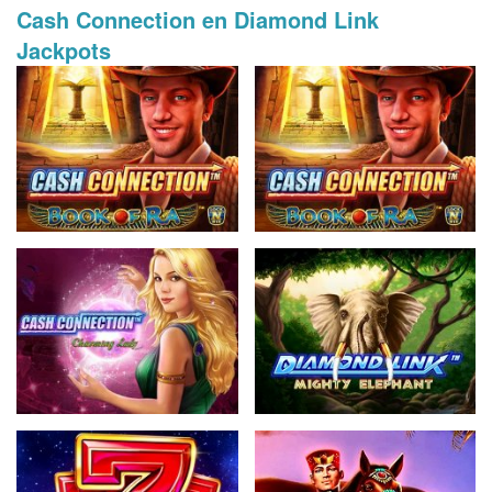
Cash Connection en Diamond Link
Jackpots