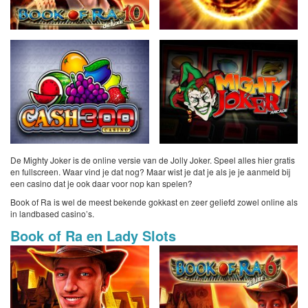
De Mighty Joker is de online versie van de Jolly Joker. Speel alles hier gratis
en fullscreen. Waar vind je dat nog? Maar wist je dat je als je je aanmeld bij
een casino dat je ook daar voor nop kan spelen?
Book of Ra is wel de meest bekende gokkast en zeer geliefd zowel online als
in landbased casino’s.
Book of Ra en Lady Slots