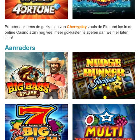
Probeer ook eens de gokkasten van
Cherryplay
zoals de Fire and Ice.In de
online Casino’s zijn nog veel meer gokkasten te spelen dan we hier laten
zien!
Aanraders