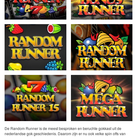
De Random Runner is de meest besproken en beruchte gokkast uit de
nederlandse gok geschiedenis. Daarom zijn er nu ook velke spin offs van