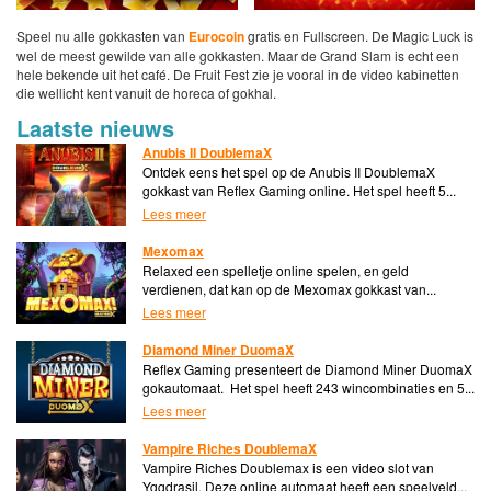
Speel nu alle gokkasten van
Eurocoin
gratis en Fullscreen. De Magic Luck is
wel de meest gewilde van alle gokkasten. Maar de Grand Slam is echt een
hele bekende uit het café. De Fruit Fest zie je vooral in de video kabinetten
die wellicht kent vanuit de horeca of gokhal.
Laatste nieuws
Anubis II DoublemaX
Ontdek eens het spel op de Anubis II DoublemaX
gokkast van Reflex Gaming online. Het spel heeft 5...
Lees meer
Mexomax
Relaxed een spelletje online spelen, en geld
verdienen, dat kan op de Mexomax gokkast van...
Lees meer
Diamond Miner DuomaX
Reflex Gaming presenteert de Diamond Miner DuomaX
gokautomaat. Het spel heeft 243 wincombinaties en 5...
Lees meer
Vampire Riches DoublemaX
Vampire Riches Doublemax is een video slot van
Yggdrasil. Deze online automaat heeft een speelveld...