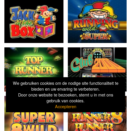
We gebruiken cookies om de nodige site functionaliteit te
bieden en uw ervaring te verbeteren.
Door onze website te bezoeken, stemt u in met ons
gebruik van cookies.
Accepteren