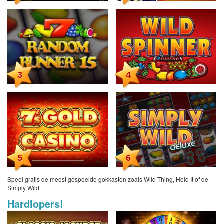
3
4
5
6
Speel gratis de meest gespeelde gokkasten zoals Wild Thing, Hold It of de
Simply Wild.
Hardlopers!