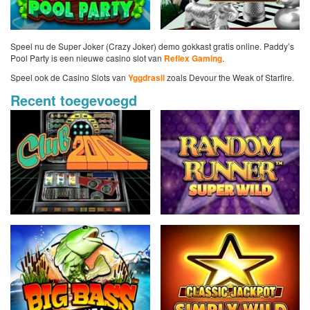
Speel nu de Super Joker (Crazy Joker) demo gokkast gratis online. Paddy’s
Pool Party is een nieuwe casino slot van
Reflex Gaming
.
Speel ook de Casino Slots van
Yggdrasil
zoals Devour the Weak of Starfire.
Recent toegevoegd