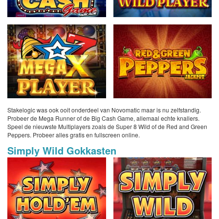
Stakelogic was ook ooit onderdeel van Novomatic maar is nu zelfstandig.
Probeer de Mega Runner of de Big Cash Game, allemaal echte knallers.
Speel de nieuwste Multiplayers zoals de Super 8 Wild of de Red and Green
Peppers. Probeer alles gratis en fullscreen online.
Simply Wild Gokkasten