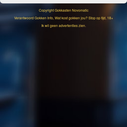
Copyright
Gokkasten Novomatic
Verantwoord Gokken Info, Wat kost gokken jou? Stop op tijd, 18+
Ik wil geen advertenties zien.