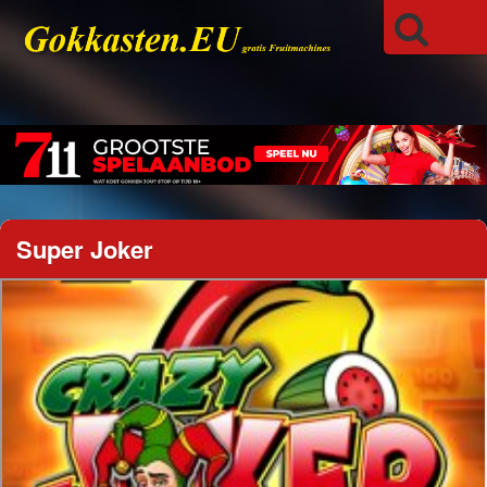
Super Joker