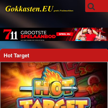
Hot Target