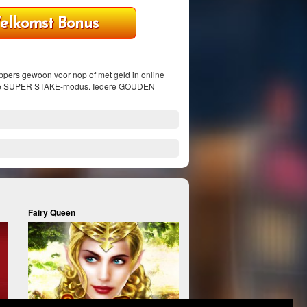
elkomst Bonus
pers gewoon voor nop of met geld in online
ef in de SUPER STAKE-modus. Iedere GOUDEN
Fairy Queen