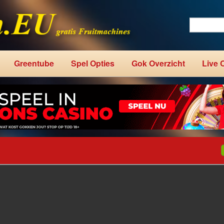
Greentube
Spel Opties
Gok Overzicht
Live 