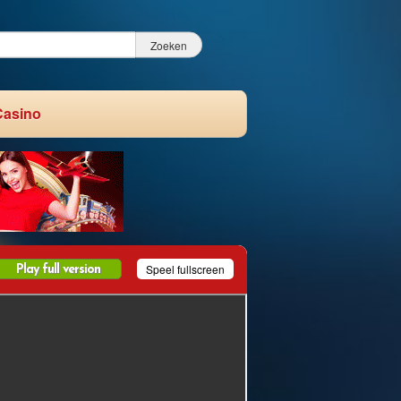
Casino
Speel fullscreen
Play full version