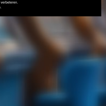
 verbeteren.
.