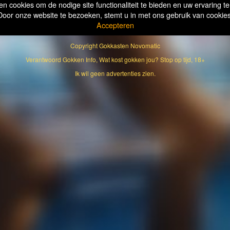
n cookies om de nodige site functionaliteit te bieden en uw ervaring te
Door onze website te bezoeken, stemt u in met ons gebruik van cookies
Accepteren
Copyright
Gokkasten Novomatic
Verantwoord Gokken Info, Wat kost gokken jou? Stop op tijd, 18+
Ik wil geen advertenties zien.