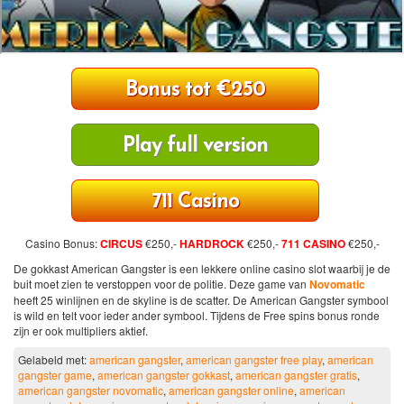
Bonus tot €250
Play full version
711 Casino
Casino Bonus:
CIRCUS
€250,-
HARDROCK
€250,-
711 CASINO
€250,-
De gokkast American Gangster is een lekkere online casino slot waarbij je de
buit moet zien te verstoppen voor de politie. Deze game van
Novomatic
heeft 25 winlijnen en de skyline is de scatter. De American Gangster symbool
is wild en telt voor ieder ander symbool. Tijdens de Free spins bonus ronde
zijn er ook multipliers aktief.
Gelabeld met:
american gangster
,
american gangster free play
,
american
gangster game
,
american gangster gokkast
,
american gangster gratis
,
american gangster novomatic
,
american gangster online
,
american