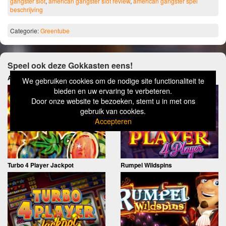
gangster slot
,
american gangster slot review
,
american gangster spel
beschrijving
Categorie:
Greentube
Speel ook deze Gokkasten eens!
Always Hot DeLuxe
Wild Player 4 Player
We gebruiken cookies om de nodige site functionaliteit te
bieden en uw ervaring te verbeteren.
Door onze website te bezoeken, stemt u in met ons
gebruik van cookies.
Accepteren
Turbo 4 Player Jackpot
Rumpel Wildspins