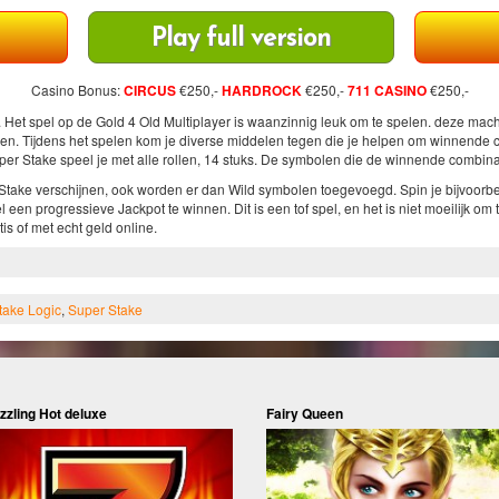
0
Play full version
W
Casino Bonus:
CIRCUS
€250,-
HARDROCK
€250,-
711 CASINO
€250,-
. Het spel op de Gold 4 Old Multiplayer is waanzinnig leuk om te spelen. deze mach
nen. Tijdens het spelen kom je diverse middelen tegen die je helpen om winnende c
er Stake speel je met alle rollen, 14 stuks. De symbolen die de winnende combin
Stake verschijnen, ook worden er dan Wild symbolen toegevoegd. Spin je bijvoorb
pel een progressieve Jackpot te winnen. Dit is een tof spel, en het is niet moeilijk o
s of met echt geld online.
take Logic
,
Super Stake
izzling Hot deluxe
Fairy Queen