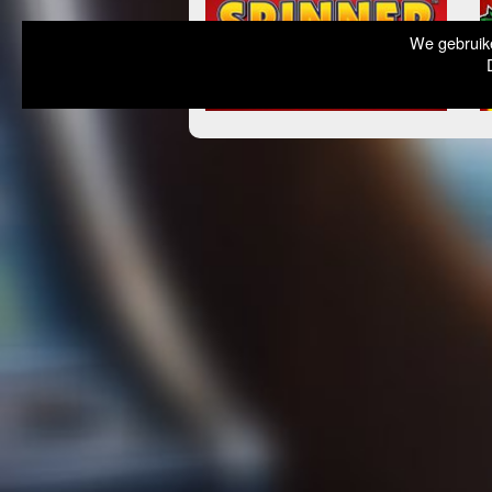
We gebruike