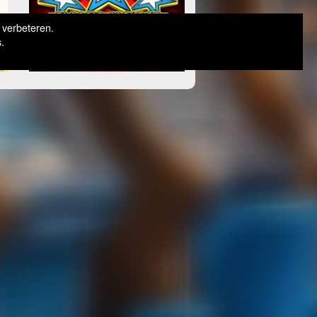
 verbeteren.
.