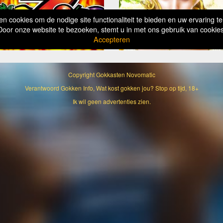
n cookies om de nodige site functionaliteit te bieden en uw ervaring te
Door onze website te bezoeken, stemt u in met ons gebruik van cookies
Accepteren
Copyright
Gokkasten Novomatic
Verantwoord Gokken Info, Wat kost gokken jou? Stop op tijd, 18+
Ik wil geen advertenties zien.