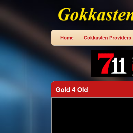
Home
Gokkasten Providers
Gold 4 Old