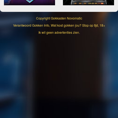
Copyright
Gokkasten Novomatic
Verantwoord Gokken Info, Wat kost gokken jou? Stop op tijd, 18+
Ik wil geen advertenties zien.