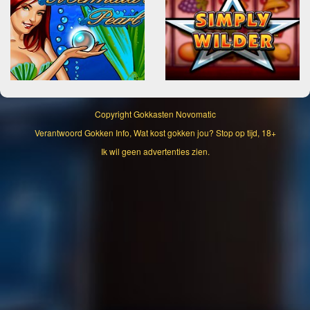
Copyright
Gokkasten Novomatic
Verantwoord Gokken Info, Wat kost gokken jou? Stop op tijd, 18+
Ik wil geen advertenties zien.