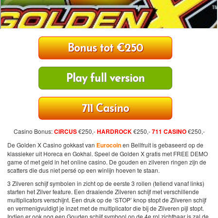
Bonus tot €250
Play full version
711 Casino
Casino Bonus:
CIRCUS
€250,-
HARDROCK
€250,-
711 CASINO
€250,-
De Golden X Casino gokkast van
Eurocoin
en Bellfruit is gebaseerd op de
klassieker uit Horeca en Gokhal. Speel de Golden X gratis met FREE DEMO
game of met geld in het online casino. De gouden en zilveren ringen zijn de
scatters die dus niet persé op een winlijn hoeven te staan.
3 Zilveren schijf symbolen in zicht op de eerste 3 rollen (tellend vanaf links)
starten het Zilver feature. Een draaiende Zilveren schijf met verschillende
multiplicators verschijnt. Een druk op de ‘STOP’ knop stopt de Zilveren schijf
en vermenigvuldigt je inzet met de multiplicator die bij de Zilveren pijl stopt.
Indien er ook nog een Gouden schijf symbool op de 4e rol zichtbaar is zal de