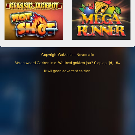
Copyright
Gokkasten Novomatic
Verantwoord Gokken Info, Wat kost gokken jou? Stop op tijd, 18+
Ik wil geen advertenties zien.