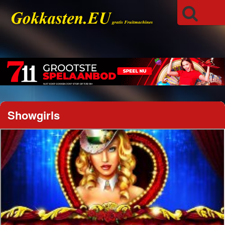
Showgirls