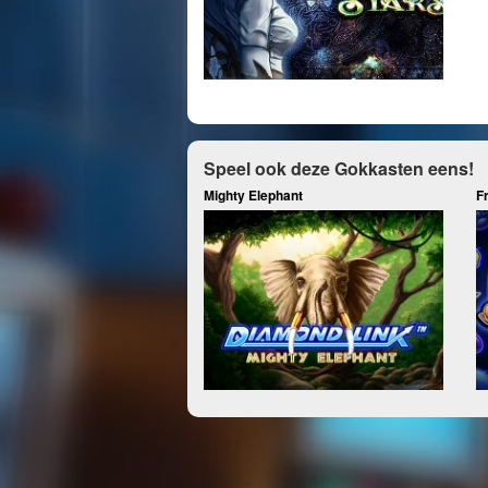
Speel ook deze Gokkasten eens!
Mighty Elephant
F