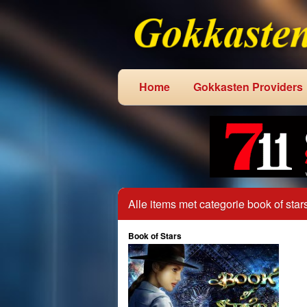
Home
Gokkasten Providers
Alle items met categorie book of stars
Book of Stars