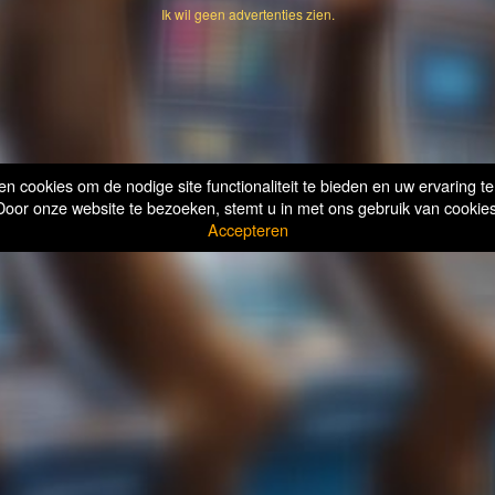
Ik wil geen advertenties zien.
n cookies om de nodige site functionaliteit te bieden en uw ervaring te
Door onze website te bezoeken, stemt u in met ons gebruik van cookies
Accepteren