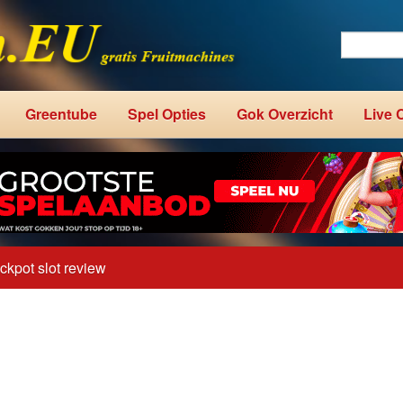
Greentube
Spel Opties
Gok Overzicht
Live 
ckpot slot review