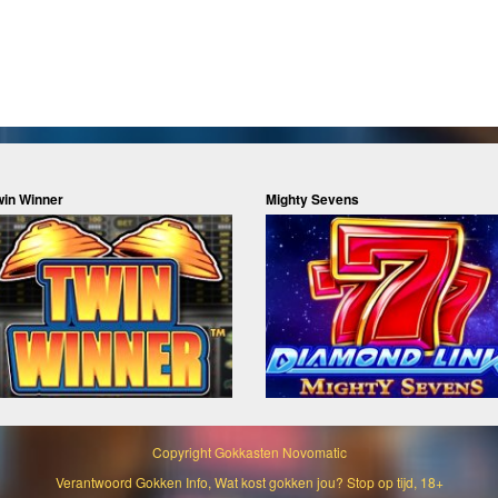
win Winner
Mighty Sevens
Copyright
Gokkasten Novomatic
Verantwoord Gokken Info, Wat kost gokken jou? Stop op tijd, 18+