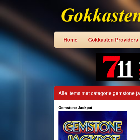
Home
Gokkasten Providers
Alle items met categorie gemstone ja
Gemstone Jackpot