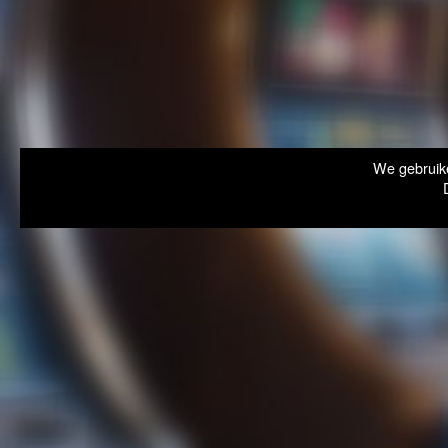
We gebruike