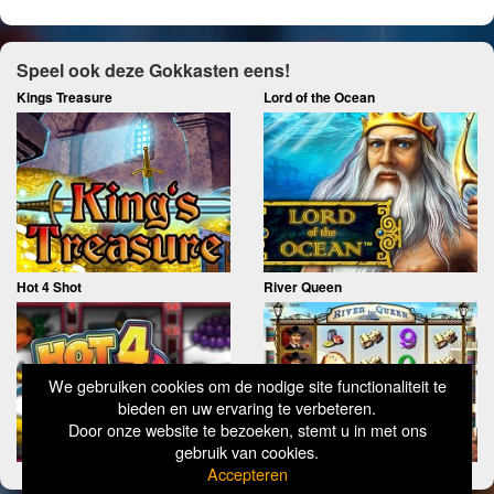
Speel ook deze Gokkasten eens!
Kings Treasure
Lord of the Ocean
Hot 4 Shot
River Queen
We gebruiken cookies om de nodige site functionaliteit te
bieden en uw ervaring te verbeteren.
Door onze website te bezoeken, stemt u in met ons
gebruik van cookies.
Accepteren