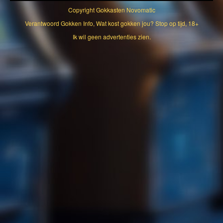
Copyright
Gokkasten Novomatic
Verantwoord Gokken Info, Wat kost gokken jou? Stop op tijd, 18+
Ik wil geen advertenties zien.