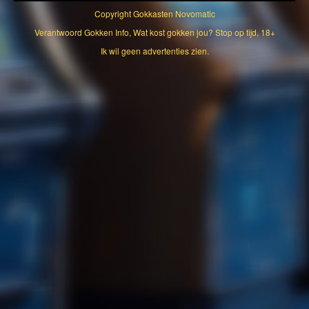
Copyright
Gokkasten Novomatic
Verantwoord Gokken Info, Wat kost gokken jou? Stop op tijd, 18+
Ik wil geen advertenties zien.