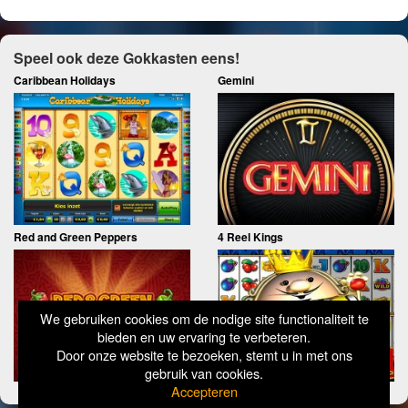
Speel ook deze Gokkasten eens!
Caribbean Holidays
Gemini
Red and Green Peppers
4 Reel Kings
We gebruiken cookies om de nodige site functionaliteit te
bieden en uw ervaring te verbeteren.
Door onze website te bezoeken, stemt u in met ons
gebruik van cookies.
Accepteren