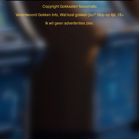
Copyright
Gokkasten Novomatic
Verantwoord Gokken Info, Wat kost gokken jou? Stop op tijd, 18+
Ik wil geen advertenties zien.