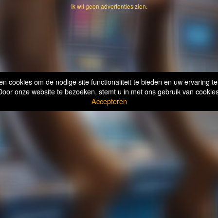
Ik wil geen advertenties zien.
n cookies om de nodige site functionaliteit te bieden en uw ervaring te
Door onze website te bezoeken, stemt u in met ons gebruik van cookies
Accepteren