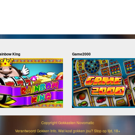
ainbow King
Game2000
Copyright
Gokkasten Novomatic
Verantwoord Gokken Info, Wat kost gokken jou? Stop op tijd, 18+