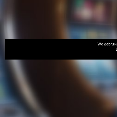
We gebruike