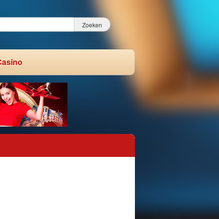
Casino