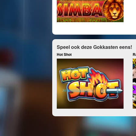
Speel ook deze Gokkasten eens!
Hot Shot
R