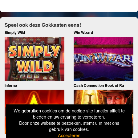
Speel ook deze Gokkasten eens!
Simply Wild
Win Wizard
Inferno
Cash Connection Book of Ra
We gebruiken cookies om de nodige site functionaliteit te
bieden en uw ervaring te verbeteren.
Door onze website te bezoeken, stemt u in met ons
gebruik van cookies.
Accepteren