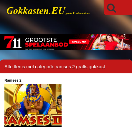
Alle items met categorie ramses 2 gratis gokkast
Ramses 2