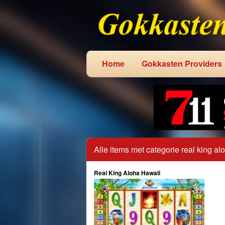
Home
Gokkasten Providers
Alle items met categorie real king a
Real King Aloha Hawaii