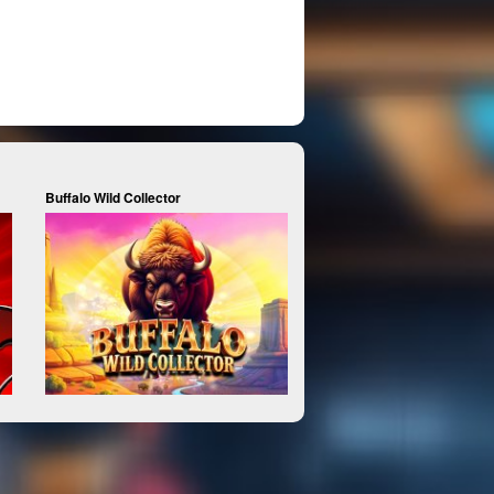
Buffalo Wild Collector