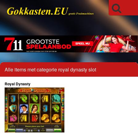
Alle items met categorie royal dynasty slot
Royal Dynasty