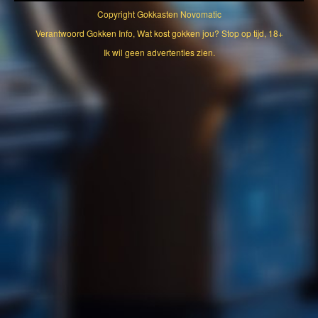
Copyright
Gokkasten Novomatic
Verantwoord Gokken Info, Wat kost gokken jou? Stop op tijd, 18+
Ik wil geen advertenties zien.