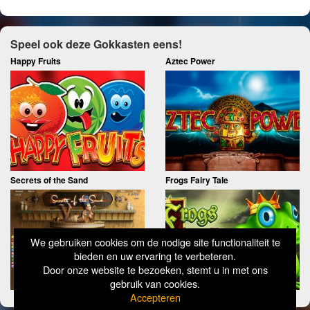
Speel ook deze Gokkasten eens!
Happy Fruits
Aztec Power
Secrets of the Sand
Frogs Fairy Tale
We gebruiken cookies om de nodige site functionaliteit te
bieden en uw ervaring te verbeteren.
Door onze website te bezoeken, stemt u in met ons
gebruik van cookies.
Accepteren