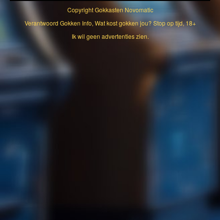
Copyright
Gokkasten Novomatic
Verantwoord Gokken Info, Wat kost gokken jou? Stop op tijd, 18+
Ik wil geen advertenties zien.