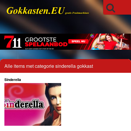
Alle items met categorie sinderella gokkast
Sinderella