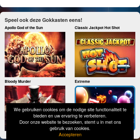
Speel ook deze Gokkasten eens!
Apollo God of the Sun
Classic Jackpot Hot Shot
Bloody Murder
Extreme
We gebruiken cookies om de nodige site functionaliteit te
bieden en uw ervaring te verbeteren.
Door onze website te bezoeken, stemt u in met ons
gebruik van cookies.
Accepteren