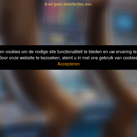
Ik wil geen advertenties zien.
n cookies om de nodige site functionaliteit te bieden en uw ervaring te
Door onze website te bezoeken, stemt u in met ons gebruik van cookies
Accepteren