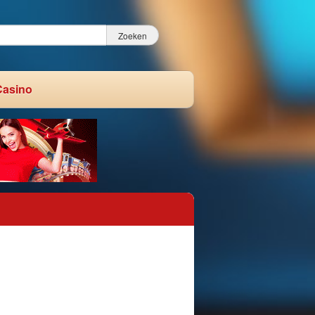
Casino