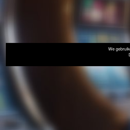
We gebruike