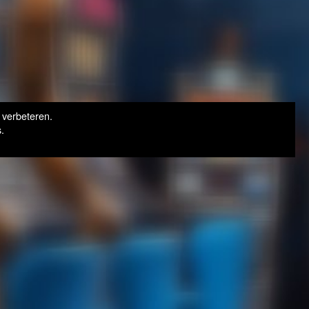
 verbeteren.
.