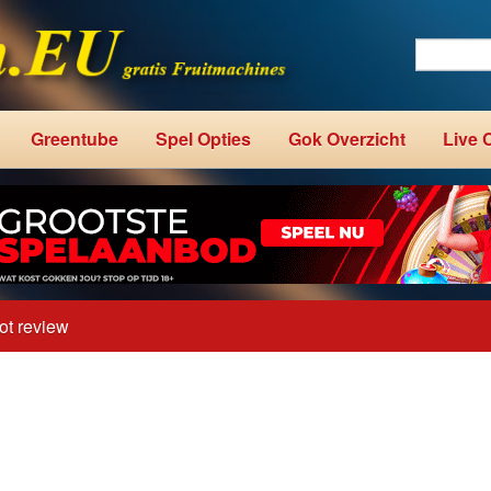
Greentube
Spel Opties
Gok Overzicht
Live 
lot review