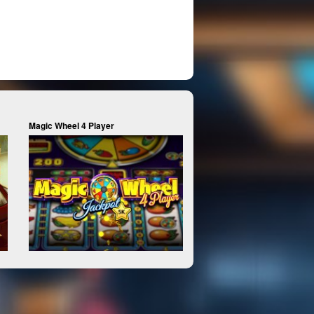
Magic Wheel 4 Player