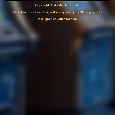
Copyright
Gokkasten Novomatic
Verantwoord Gokken Info, Wat kost gokken jou? Stop op tijd, 18+
Ik wil geen advertenties zien.