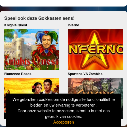
Speel ook deze Gokkasten eens!
Knights Quest
Inferno
Flamenco Roses
Spartans VS Zombies
We gebruiken cookies om de nodige site functionaliteit te
bieden en uw ervaring te verbeteren.
Door onze website te bezoeken, stemt u in met ons
gebruik van cookies.
Accepteren