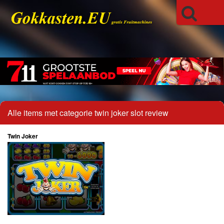
Alle items met categorie twin joker slot review
Twin Joker