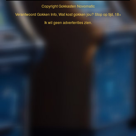
Copyright
Gokkasten Novomatic
Verantwoord Gokken Info, Wat kost gokken jou? Stop op tijd, 18+
Ik wil geen advertenties zien.