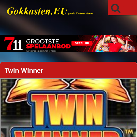
Twin Winner