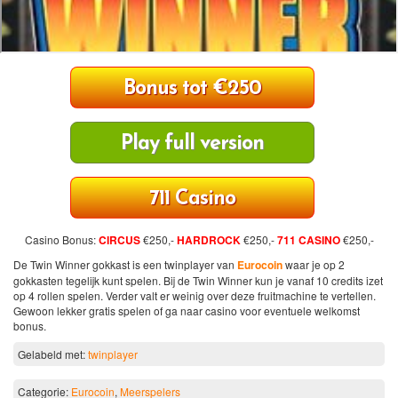
Bonus tot €250
Play full version
711 Casino
Casino Bonus:
CIRCUS
€250,-
HARDROCK
€250,-
711 CASINO
€250,-
De Twin Winner gokkast is een twinplayer van
Eurocoin
waar je op 2
gokkasten tegelijk kunt spelen. Bij de Twin Winner kun je vanaf 10 credits izet
op 4 rollen spelen. Verder valt er weinig over deze fruitmachine te vertellen.
Gewoon lekker gratis spelen of ga naar casino voor eventuele welkomst
bonus.
Gelabeld met:
twinplayer
Categorie:
Eurocoin
,
Meerspelers