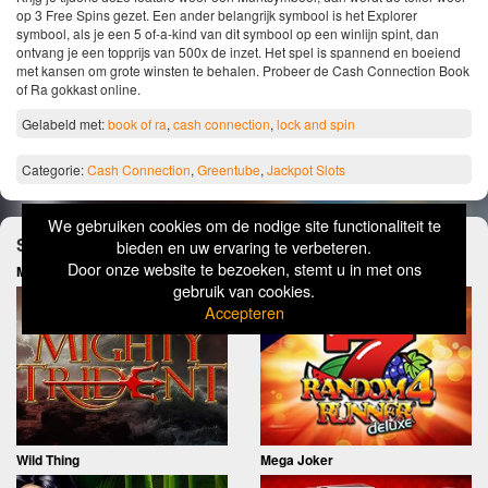
op 3 Free Spins gezet. Een ander belangrijk symbool is het Explorer
symbool, als je een 5 of-a-kind van dit symbool op een winlijn spint, dan
ontvang je een topprijs van 500x de inzet. Het spel is spannend en boeiend
met kansen om grote winsten te behalen. Probeer de Cash Connection Book
of Ra gokkast online.
Gelabeld met:
book of ra
,
cash connection
,
lock and spin
Categorie:
Cash Connection
,
Greentube
,
Jackpot Slots
We gebruiken cookies om de nodige site functionaliteit te
Speel ook deze Gokkasten eens!
bieden en uw ervaring te verbeteren.
Door onze website te bezoeken, stemt u in met ons
Mighty Trident
Random 4 Runner
gebruik van cookies.
Accepteren
Wild Thing
Mega Joker