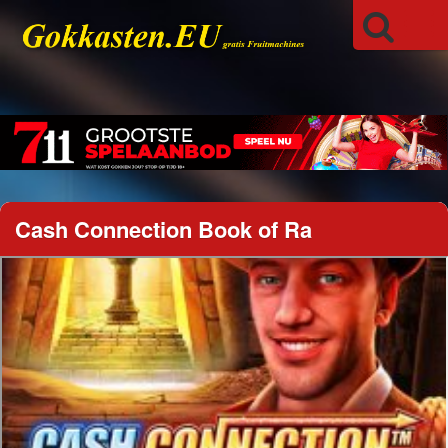
Cash Connection Book of Ra