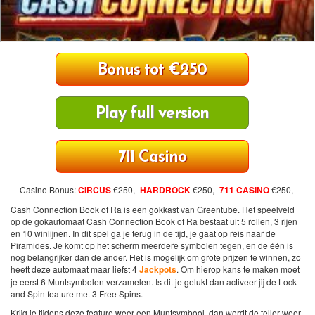
Bonus tot €250
Play full version
711 Casino
Casino Bonus:
CIRCUS
€250,-
HARDROCK
€250,-
711 CASINO
€250,-
Cash Connection Book of Ra is een gokkast van Greentube. Het speelveld
op de gokautomaat Cash Connection Book of Ra bestaat uit 5 rollen, 3 rijen
en 10 winlijnen. In dit spel ga je terug in de tijd, je gaat op reis naar de
Piramides. Je komt op het scherm meerdere symbolen tegen, en de één is
nog belangrijker dan de ander. Het is mogelijk om grote prijzen te winnen, zo
heeft deze automaat maar liefst 4
Jackpots
. Om hierop kans te maken moet
je eerst 6 Muntsymbolen verzamelen. Is dit je gelukt dan activeer jij de Lock
and Spin feature met 3 Free Spins.
Krijg je tijdens deze feature weer een Muntsymbool, dan wordt de teller weer