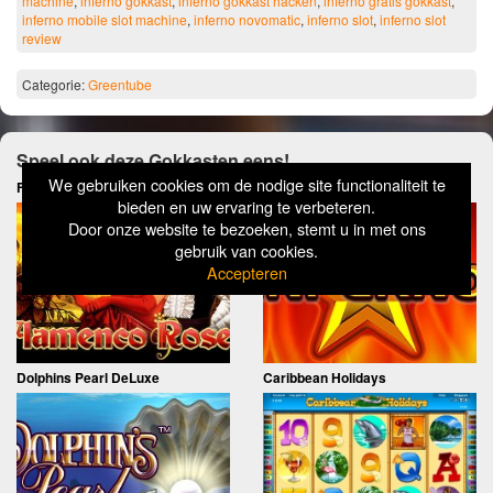
machine
,
inferno gokkast
,
inferno gokkast hacken
,
inferno gratis gokkast
,
inferno mobile slot machine
,
inferno novomatic
,
inferno slot
,
inferno slot
review
Categorie:
Greentube
Speel ook deze Gokkasten eens!
We gebruiken cookies om de nodige site functionaliteit te
Flamenco Roses
Inferno
bieden en uw ervaring te verbeteren.
Door onze website te bezoeken, stemt u in met ons
gebruik van cookies.
Accepteren
Dolphins Pearl DeLuxe
Caribbean Holidays