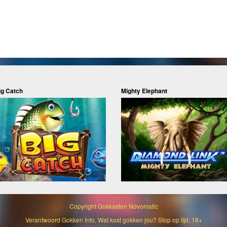
ig Catch
Mighty Elephant
Copyright
Gokkasten Novomatic
Verantwoord Gokken Info, Wat kost gokken jou? Stop op tijd, 18+