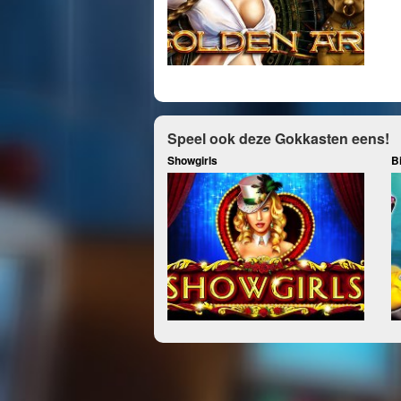
Speel ook deze Gokkasten eens!
Showgirls
B