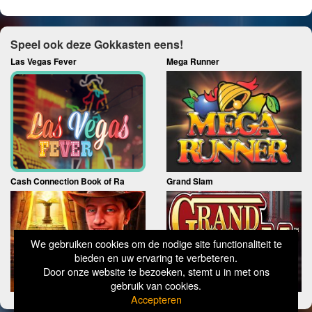
Speel ook deze Gokkasten eens!
Las Vegas Fever
Mega Runner
Cash Connection Book of Ra
Grand Slam
We gebruiken cookies om de nodige site functionaliteit te
bieden en uw ervaring te verbeteren.
Door onze website te bezoeken, stemt u in met ons
gebruik van cookies.
Accepteren