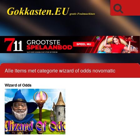
Alle items met categorie wizard of odds novomatic
Wizard of Odds