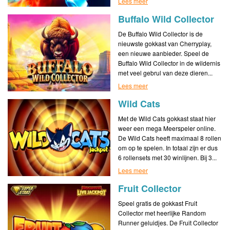
Lees meer
Buffalo Wild Collector
De Buffalo Wild Collector is de
nieuwste gokkast van Cherryplay,
een nieuwe aanbieder. Speel de
Buffalo Wild Collector in de wildernis
met veel gebrul van deze dieren...
Lees meer
Wild Cats
Met de Wild Cats gokkast staat hier
weer een mega Meerspeler online.
De Wild Cats heeft maximaal 8 rollen
om op te spelen. In totaal zijn er dus
6 rollensets met 30 winlijnen. Bij 3...
Lees meer
Fruit Collector
Speel gratis de gokkast Fruit
Collector met heerlijke Random
Runner geluidjes. De Fruit Collector