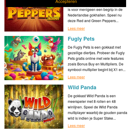
Accepteren
De gokkast Red and Green Peppers
is voor menigeen een begrip in de
Nederlandse gokhallen. Speel nu
deze Red and Green Peppers...
Lees meer
Fugly Pets
De Fugly Pets is een gokkast met
gezellige diertjes. Probeer de Fugly
Pets gratis online met vele features
zoals Bonus Buy en Multipliers. De
symbool-multiplier begint bij X1 en...
Lees meer
Wild Panda
De gokkast Wild Panda is een
meerspeler met 8 rollen en 48
winlijnen. Speel de Wild Panda
multiplayer waarbij de gouden panda
wild is indien je Super Stake...
Lees meer