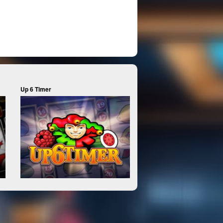
Up 6 Timer