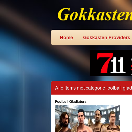
Home
Gokkasten Providers
Alle items met categorie football glad
Football Gladiators