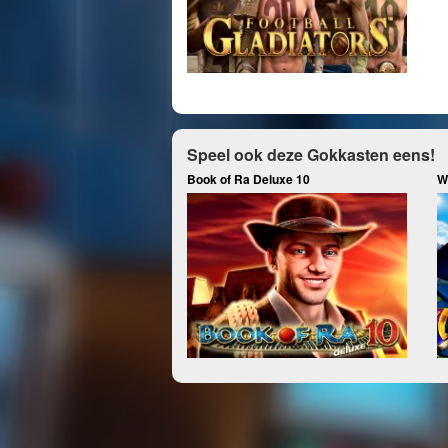
Speel ook deze Gokkasten eens!
Book of Ra Deluxe 10
W