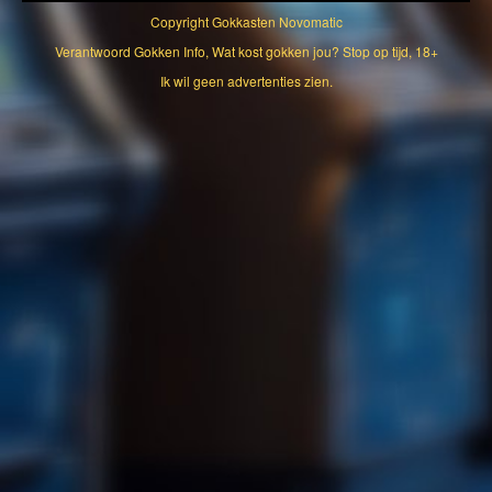
Copyright
Gokkasten Novomatic
Verantwoord Gokken Info, Wat kost gokken jou? Stop op tijd, 18+
Ik wil geen advertenties zien.